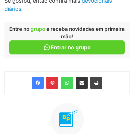
Se gostou, então confira mais
devocionais
diários
.
Entre no
grupo
e receba novidades em primeira
mão!
Entrar no grupo
Facebook
Pinterest
WhatsApp
Compartilhar via e-mail
Imprimir