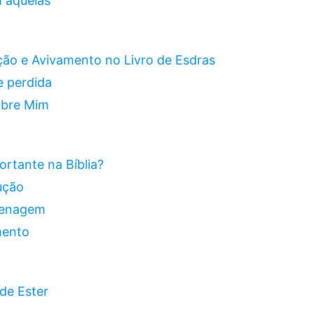
 aquelas
ação e Avivamento no Livro de Esdras
e perdida
obre Mim
ortante na Bíblia?
ução
menagem
mento
 de Ester