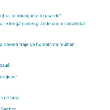
nhor te abençoe e te guarde”
or é longânimo e grande em misericórdia”
o haverá traje de homem na mulher”
Josué
corajoso”
as de hoje
o Senhor