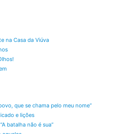
ite na Casa da Viúva
hos
Olhos!
dem
 povo, que se chama pelo meu nome”
ficado e lições
 “A batalha não é sua”