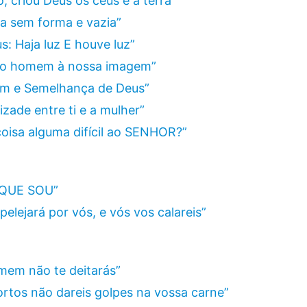
o, criou Deus os céus e a terra”
era sem forma e vazia”
s: Haja luz E houve luz”
s o homem à nossa imagem”
gem e Semelhança de Deus”
izade entre ti e a mulher”
coisa alguma difícil ao SENHOR?”
O QUE SOU”
elejará por vós, e vós vos calareis”
mem não te deitarás”
ortos não dareis golpes na vossa carne”