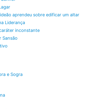
Lagar
ideão aprendeu sobre edificar um altar
ma Liderança
caráter inconstante
ar Sansão
tivo
ora e Sogra
Ana
o