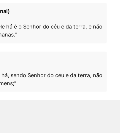
nal)
e há é o Senhor do céu e da terra, e não
manas.”
)
 há, sendo Senhor do céu e da terra, não
omens;”