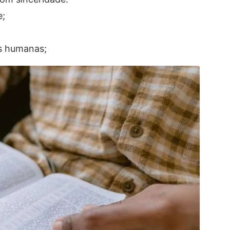
e;
s humanas;