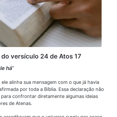
 do versículo 24 de Atos 17
le há
“
, ele alinha sua mensagem com o que já havia
afirmada por toda a Bíblia. Essa declaração não
u para confrontar diretamente algumas ideias
res de Atenas.
ue acreditavam que o universo surgiu por acaso,