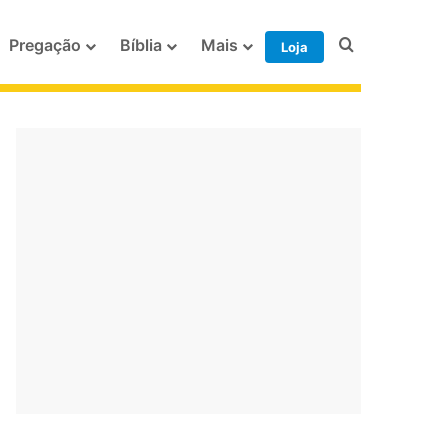
Procurar po
Pregação
Bíblia
Mais
Loja