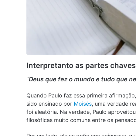
Interpretanto as partes chaves
“
Deus que fez o mundo e tudo que ne
Quando Paulo faz essa primeira afirmação
sido ensinado por
Moisés
, uma verdade re
foi aleatória. Na verdade, Paulo aproveito
filosóficas muito comuns entre os pensado
Por um lado, ele se opõe aos epicureus, q