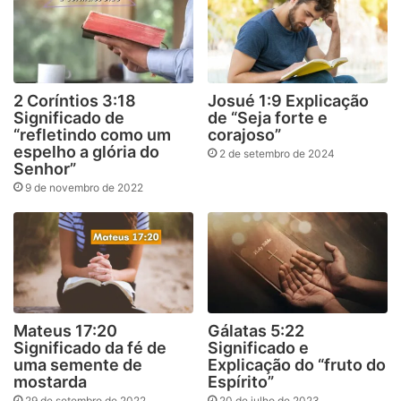
2 Coríntios 3:18
Josué 1:9 Explicação
Significado de
de “Seja forte e
“refletindo como um
corajoso”
espelho a glória do
2 de setembro de 2024
Senhor”
9 de novembro de 2022
Mateus 17:20
Gálatas 5:22
Significado da fé de
Significado e
uma semente de
Explicação do “fruto do
mostarda
Espírito”
29 de setembro de 2022
20 de julho de 2023