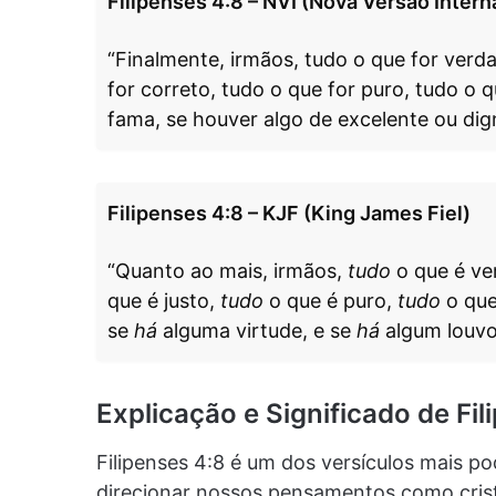
Filipenses 4:8 – NVI (Nova Versão Intern
“Finalmente, irmãos, tudo o que for verda
for correto, tudo o que for puro, tudo o 
fama, se houver algo de excelente ou dig
Filipenses 4:8 – KJF (King James Fiel)
“Quanto ao mais, irmãos,
tudo
o que é ve
que é justo,
tudo
o que é puro,
tudo
o que
se
há
alguma virtude, e se
há
algum louvo
Explicação e Significado de Fil
Filipenses 4:8 é um dos versículos mais 
direcionar nossos pensamentos como cristã