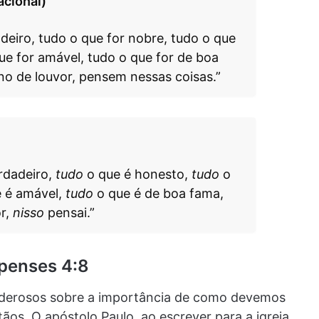
acional)
deiro, tudo o que for nobre, tudo o que
que for amável, tudo o que for de boa
no de louvor, pensem nessas coisas.”
rdadeiro,
tudo
o que é honesto,
tudo
o
 é amável,
tudo
o que é de boa fama,
r,
nisso
pensai.”
ipenses 4:8
poderosos sobre a importância de como devemos
os. O apóstolo Paulo, ao escrever para a igreja