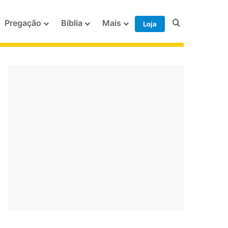
Procurar po
Pregação
Bíblia
Mais
Loja