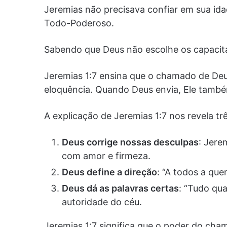
Jeremias não precisava confiar em sua ida
Todo-Poderoso.
Sabendo que Deus não escolhe os capacita
Jeremias 1:7 ensina que o chamado de Deu
eloquência. Quando Deus envia, Ele também
A explicação de Jeremias 1:7 nos revela t
Deus corrige nossas desculpas
: Jere
com amor e firmeza.
Deus define a direção
: “A todos a que
Deus dá as palavras certas
: “Tudo qua
autoridade do céu.
Jeremias 1:7 significa que o poder do ch