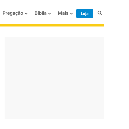
Procurar po
Pregação
Bíblia
Mais
Loja