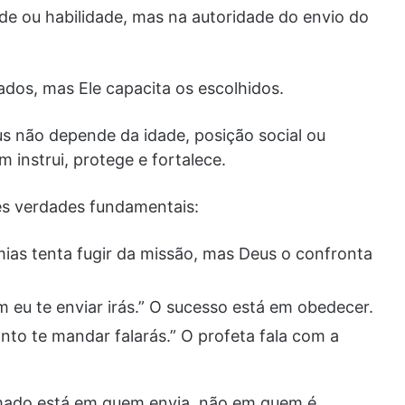
de ou habilidade, mas na autoridade do envio do
dos, mas Ele capacita os escolhidos.
s não depende da idade, posição social ou
 instrui, protege e fortalece.
rês verdades fundamentais:
mias tenta fugir da missão, mas Deus o confronta
m eu te enviar irás.” O sucesso está em obedecer.
nto te mandar falarás.” O profeta fala com a
amado está em quem envia, não em quem é