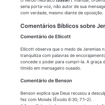
O verbo hebraico
tsavah
(
“mandar, ordena
seria porta-voz, não autor de sua mensage
com verdade, mesmo diante de oposição.
Comentários Bíblicos sobre Je
Comentário de Ellicott
Ellicott observa que o medo de Jeremias 
tranquiliza com palavras de encorajamen
concede o poder para cumpri-la. A graça d
tímido em mensageiro ousado.
Comentário de Benson
Benson explica que Deus recusou a descu
fez com Moisés (Êxodo 6:30; 7:1–2).