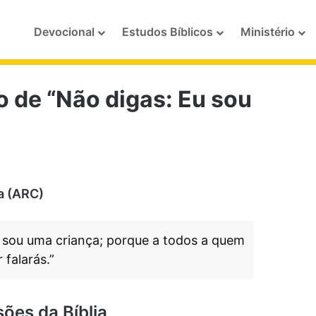
Devocional
Estudos Bíblicos
Ministério
o de “Não digas: Eu sou
a (ARC)
 sou uma criança; porque a todos a quem
 falarás.”
sões da Bíblia