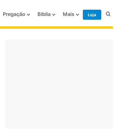
Procurar po
Pregação
Bíblia
Mais
Loja