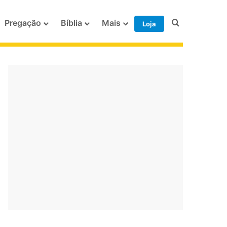
Procurar po
Pregação
Bíblia
Mais
Loja