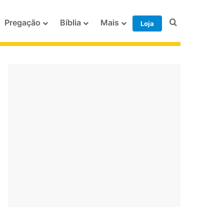
Procurar po
Pregação
Bíblia
Mais
Loja