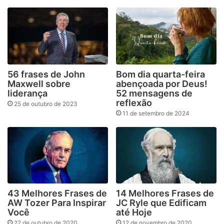
56 frases de John
Bom dia quarta-feira
Maxwell sobre
abençoada por Deus!
liderança
52 mensagens de
reflexão
25 de outubro de 2023
11 de setembro de 2024
43 Melhores Frases de
14 Melhores Frases de
AW Tozer Para Inspirar
JC Ryle que Edificam
Você
até Hoje
22 de outubro de 2020
12 de novembro de 2020