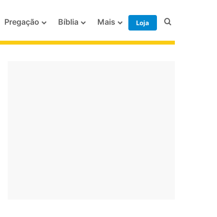
Procurar po
Pregação
Bíblia
Mais
Loja