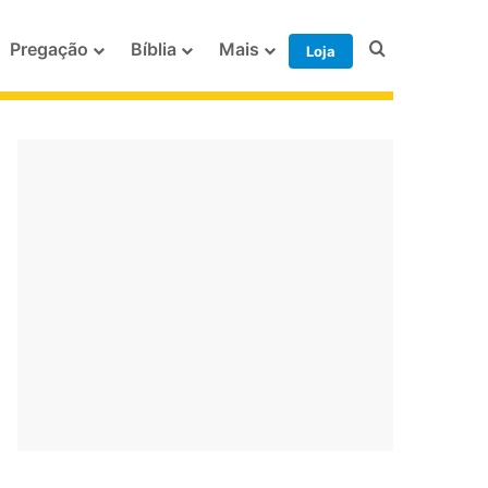
Procurar po
Pregação
Bíblia
Mais
Loja