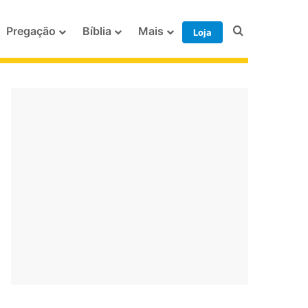
Procurar po
Pregação
Bíblia
Mais
Loja