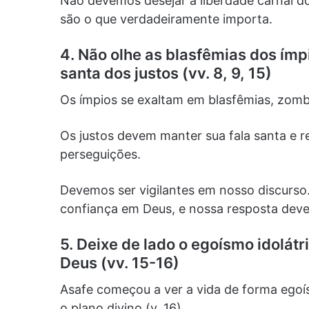
Não devemos desejar a liberdade carnal do
são o que verdadeiramente importa.
4. Não olhe as blasfêmias dos ím
santa dos justos (vv. 8, 9, 15)
Os ímpios se exaltam em blasfêmias, zomba
Os justos devem manter sua fala santa e r
perseguições.
Devemos ser vigilantes em nosso discurso
confiança em Deus, e nossa resposta deve
5. Deixe de lado o egoísmo idolátr
Deus (vv. 15-16)
Asafe começou a ver a vida de forma egoí
o plano divino (v. 16).