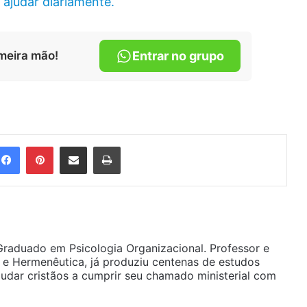
 ajudar diariamente.
meira mão!
Entrar no grupo
Facebook
Pinterest
Compartilhar via e-mail
Imprimir
raduado em Psicologia Organizacional. Professor e
 e Hermenêutica, já produziu centenas de estudos
udar cristãos a cumprir seu chamado ministerial com