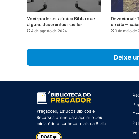
Você pode ser a única Bíblia que
Devocional: 
alguns descrentes irão ler
direita – Isaí
4 de agosto de 2024
9 de maio de
Deixe u
Re
Po
Pregações, Estudos Bíblicos e
De
Recursos online para apoiar o seu
Pal
ministério e conhecer mais da Bíblia
Ver
❤️
DOAR