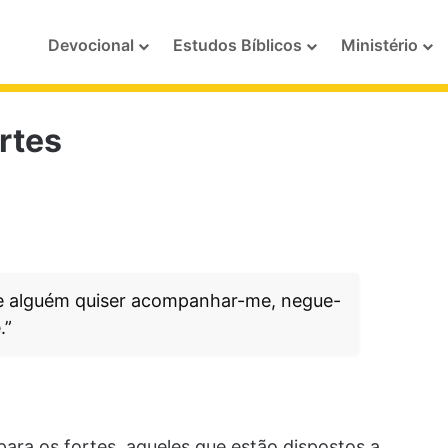
Devocional
Estudos Bíblicos
Ministério
rtes
 Se alguém quiser acompanhar-me, negue-
.”
para os fortes, aqueles que estão dispostos a