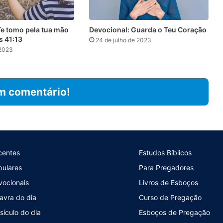
Te tomo pela tua mão
Devocional: Guarda o Teu Coração
as 41:13
24 de julho de 2023
 2023
m comentário!
centes
Estudos Bíblicos
pulares
Para Pregadores
vocionais
Livros de Esboços
avra do dia
Curso de Pregação
sículo do dia
Esboços de Pregação