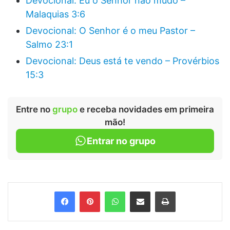
Devocional: Eu o Senhor não mudo –
Malaquias 3:6
Devocional: O Senhor é o meu Pastor –
Salmo 23:1
Devocional: Deus está te vendo – Provérbios
15:3
Entre no
grupo
e receba novidades em primeira
mão!
Entrar no grupo
Facebook
Pinterest
WhatsApp
Compartilhar via e-mail
Imprimir