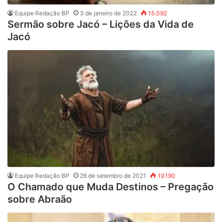
Equipe Redação BP
3 de janeiro de 2022
15.092
Sermão sobre Jacó – Lições da Vida de
Jacó
Equipe Redação BP
28 de setembro de 2021
19.190
O Chamado que Muda Destinos – Pregação
sobre Abraão