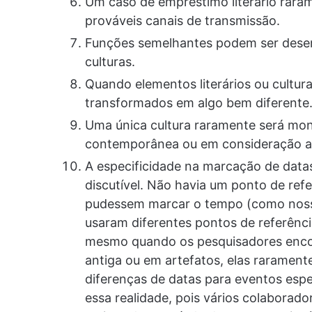
Um caso de empréstimo literário raram
prováveis ​​canais de transmissão.
Funções semelhantes podem ser desem
culturas.
Quando elementos literários ou cultur
transformados em algo bem diferente
Uma única cultura raramente será mono
contemporânea ou em consideração 
A especificidade na marcação de data
discutível. Não havia um ponto de refe
pudessem marcar o tempo (como nossa
usaram diferentes pontos de referênci
mesmo quando os pesquisadores encont
antiga ou em artefatos, elas rarament
diferenças de datas para eventos esp
essa realidade, pois vários colaborado