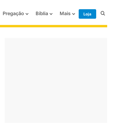
Procurar po
Pregação
Bíblia
Mais
Loja