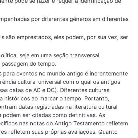
ente pode se fazer e requer a identificação de
penhadas por diferentes gêneros em diferentes
ais são emprestados, eles podem, por sua vez, ser
.
lítica, seja em uma seção transversal
a passagem do tempo.
s para eventos no mundo antigo é inerentemente
rência cultural universal com o qual os antigos
s datas de AC e DC). Diferentes culturas
a históricos ao marcar o tempo. Portanto,
ram datas registradas na literatura cultural
e podem ser citadas como definitivas. As
ecíficos nas notas do Antigo Testamento refletem
res refletem suas próprias avaliações. Quanto