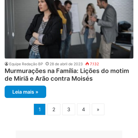
Equipe Redação BP
28 de abril de 2023
7.132
Murmurações na Família: Lições do motim
de Miriã e Arão contra Moisés
Leia mais »
1
2
3
4
»