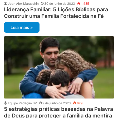
Jean Alex Maraschin
30 de junho de 2023
1.485
Liderança Familiar: 5 Lições Bíblicas para
Construir uma Família Fortalecida na Fé
Leia mais »
Equipe Redação BP
9 de junho de 2023
629
5 estratégias práticas baseadas na Palavra
de Deus para proteger a família da mentira