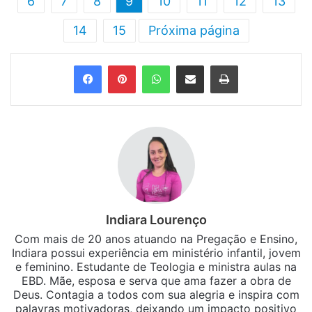
6
7
8
9
10
11
12
13
14
15
Próxima página
Facebook
Pinterest
WhatsApp
Compartilhar via e-mail
Imprimir
Indiara Lourenço
Com mais de 20 anos atuando na Pregação e Ensino,
Indiara possui experiência em ministério infantil, jovem
e feminino. Estudante de Teologia e ministra aulas na
EBD. Mãe, esposa e serva que ama fazer a obra de
Deus. Contagia a todos com sua alegria e inspira com
palavras motivadoras, deixando um impacto positivo