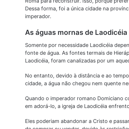
Roma para reconstruir. Isso, porque prefer
Dessa forma, foi a única cidade na provínc
imperador.
As águas mornas de Laodicéia
Somente por necessidade Laodicéia depend
fonte de água. As fontes termais de Hieráp
Laodicéia, foram canalizadas por um aque
No entanto, devido à distância e ao tempo
cidade, a água não chegou nem quente ne
Quando o imperador romano Domiciano come
em adorá-lo, a igreja de Laodicéia enfren
Eles poderiam abandonar a Cristo e passar
de comprar ou vender, devido às restriçõ