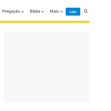
Procurar po
Pregação
Bíblia
Mais
Loja