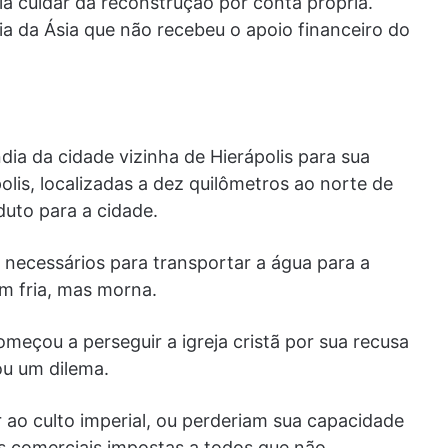
ia cuidar da reconstrução por conta própria.
ia da Ásia que não recebeu o apoio financeiro do
ia da cidade vizinha de Hierápolis para sua
olis, localizadas a dez quilômetros ao norte de
duto para a cidade.
 necessários para transportar a água para a
m fria, mas morna.
çou a perseguir a igreja cristã por sua recusa
tou um dilema.
 ao culto imperial, ou perderiam sua capacidade
es comerciais impostas a todos que não