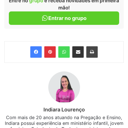
Entre no
grupo
e receba novidades em primeira
mão!
Entrar no grupo
Facebook
Pinterest
WhatsApp
Compartilhar via e-mail
Imprimir
Indiara Lourenço
Com mais de 20 anos atuando na Pregação e Ensino,
Indiara possui experiência em ministério infantil, jovem