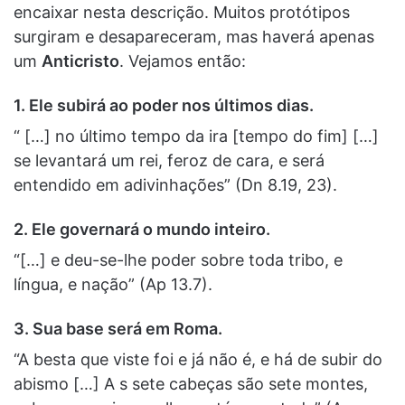
encaixar nesta descrição. Muitos protótipos
surgiram e desapareceram, mas haverá apenas
um
Anticristo
. Vejamos então:
1.
Ele subirá ao poder nos últimos dias.
“ […] no último tempo da ira [tempo do fim] […]
se levantará um rei, feroz de cara, e será
entendido em adivinhações” (Dn 8.19, 23).
2.
Ele governará o mundo inteiro.
“[…] e deu-se-lhe poder sobre toda tribo, e
língua, e nação” (Ap 13.7).
3.
Sua base será em Roma.
“A besta que viste foi e já não é, e há de subir do
abismo […] A s sete cabeças são sete montes,