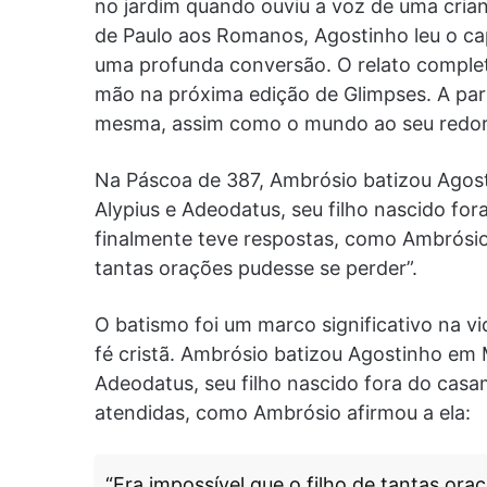
no jardim quando ouviu a voz de uma crian
de Paulo aos Romanos, Agostinho leu o ca
uma profunda conversão. O relato comple
mão na próxima edição de Glimpses. A par
mesma, assim como o mundo ao seu redor
Na Páscoa de 387, Ambrósio batizou Agos
Alypius e Adeodatus, seu filho nascido fo
finalmente teve respostas, como Ambrósio a
tantas orações pudesse se perder”.
O batismo foi um marco significativo na v
fé cristã. Ambrósio batizou Agostinho em 
Adeodatus, seu filho nascido fora do cas
atendidas, como Ambrósio afirmou a ela:
“Era impossível que o filho de tantas or