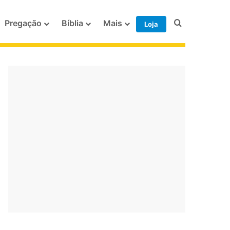
Procurar po
Pregação
Bíblia
Mais
Loja