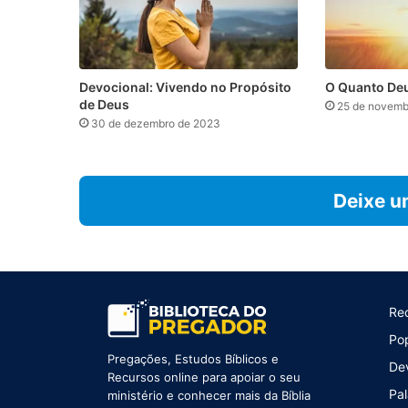
Devocional: Vivendo no Propósito
O Quanto De
de Deus
25 de novemb
30 de dezembro de 2023
Deixe u
Re
Po
Pregações, Estudos Bíblicos e
De
Recursos online para apoiar o seu
Pal
ministério e conhecer mais da Bíblia