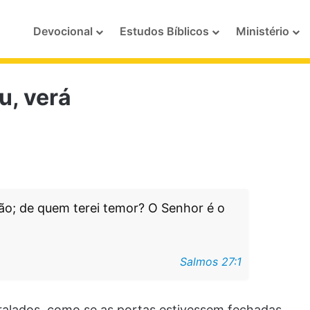
Devocional
Estudos Bíblicos
Ministério
u, verá
ção; de quem terei temor? O Senhor é o
Salmos 27:1
lados, como se as portas estivessem fechadas