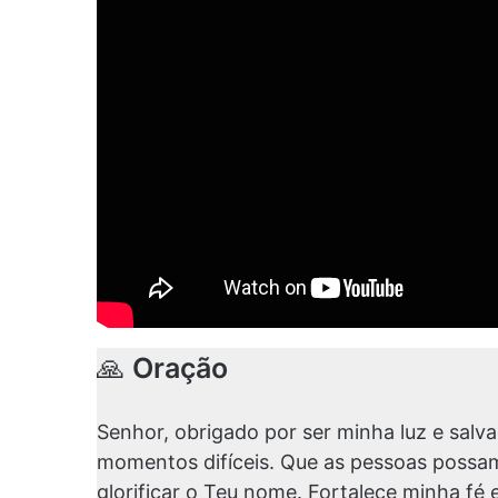
🙏
Oração
Senhor, obrigado por ser minha luz e salv
momentos difíceis. Que as pessoas possa
glorificar o Teu nome. Fortalece minha f