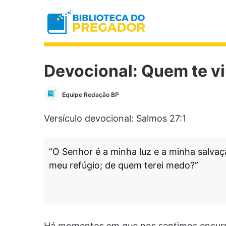
Devocional: Quem te vi
Equipe Redação BP
Versículo devocional: Salmos 27:1
“O Senhor é a minha luz e a minha salva
meu refúgio; de quem terei medo?”
Há momentos em que nos sentimos encurra