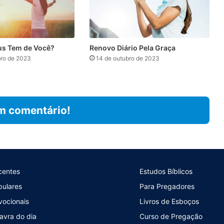
us Tem de Você?
Renovo Diário Pela Graça
ro de 2023
14 de outubro de 2023
m comentário!
centes
Estudos Bíblicos
pulares
Para Pregadores
vocionais
Livros de Esboços
avra do dia
Curso de Pregação