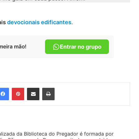
ais
devocionais edificantes
.
meira mão!
Entrar no grupo
Facebook
Pinterest
Compartilhar via e-mail
Imprimir
alizada da Biblioteca do Pregador é formada por