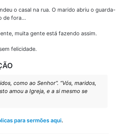
ndeu o casal na rua. O marido abriu o guarda-
do de fora…
mente, muita gente está fazendo assim.
em felicidade.
ÇÃO
ridos, como ao Senhor”. “Vós, maridos,
to amou a Igreja, e a si mesmo se
blicas para sermões aqui
.