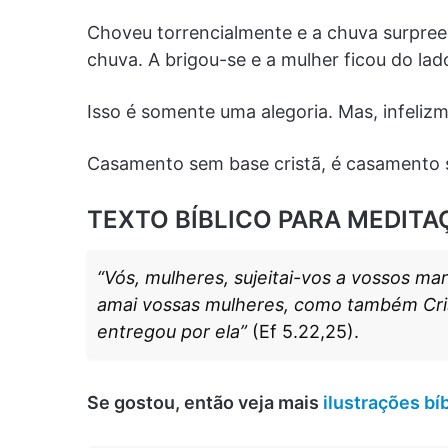
Choveu torrencialmente e a chuva sur­pree
chuva. A brigou-se e a mulher ficou do la
Isso é somente uma alegoria. Mas, infeliz
Casamento sem base cristã, é ca­samento s
TEXTO BÍBLICO PARA MEDITA
“Vós, mulheres, sujeitai-vos a vossos ma
amai vossas mulheres, como tam­bém Cris
entregou por ela”
(Ef 5.22,25).
Se gostou, então veja mais
ilustrações bí