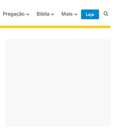
Procurar po
Pregação
Bíblia
Mais
Loja