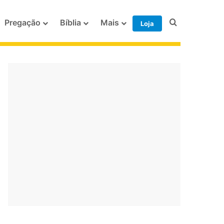
Procurar po
Pregação
Bíblia
Mais
Loja