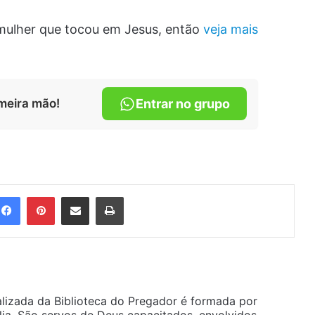
mulher que tocou em Jesus, então
veja mais
meira mão!
Entrar no grupo
Facebook
Pinterest
Compartilhar via e-mail
Imprimir
alizada da Biblioteca do Pregador é formada por