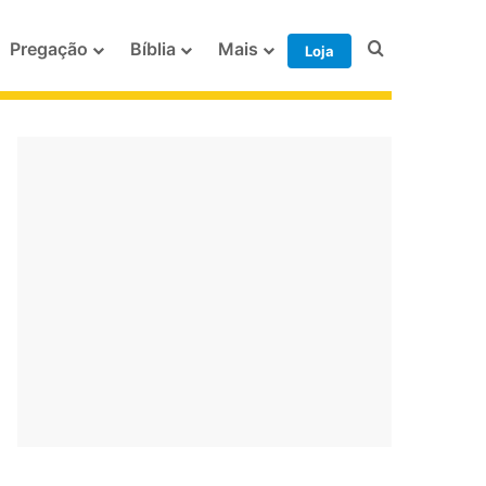
Procurar po
Pregação
Bíblia
Mais
Loja