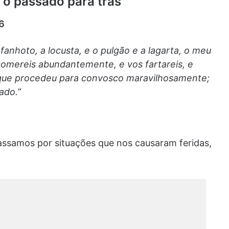
 o passado para trás”
6
fanhoto, a locusta, e o pulgão e a lagarta, o meu
comereis abundantemente, e vos fartareis, e
 que procedeu para convosco maravilhosamente;
ado.”
ssamos por situações que nos causaram feridas,