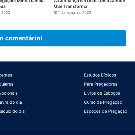
egação: Minha família
A Confiança em Deus: Uma Atitude
eus
Que Transforma
e 2023
1 de março de 2023
m comentário!
centes
Estudos Bíblicos
pulares
Para Pregadores
vocionais
Livros de Esboços
avra do dia
Curso de Pregação
sículo do dia
Esboços de Pregação