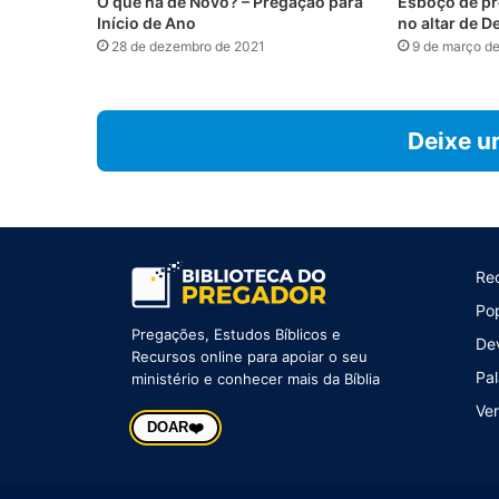
O que há de Novo? – Pregação para
Esboço de pr
Início de Ano
no altar de D
28 de dezembro de 2021
9 de março d
Deixe u
Re
Po
Pregações, Estudos Bíblicos e
De
Recursos online para apoiar o seu
Pal
ministério e conhecer mais da Bíblia
Ver
❤️
DOAR