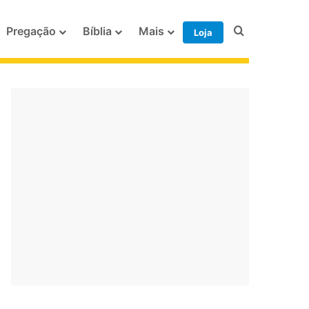
Procurar po
Pregação
Bíblia
Mais
Loja