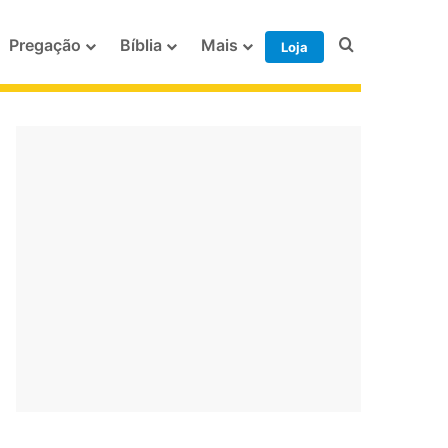
Procurar po
Pregação
Bíblia
Mais
Loja