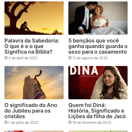
Palavra da Sabedoria:
5 bençãos que você
O que é e o que
ganha quando guarda o
Significa na Bíblia?
sexo para o casamento
3 de abril de 2021
12 de agosto de 2022
O significado do Ano
Quem foi Diná:
do Jubileu para os
História, Significado e
cristãos
Lições da filha de Jacó
1 de julho de 2022
16 de fevereiro de 2023