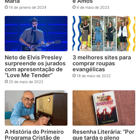
Maria”
e Amós
16 de janeiro de 2024
4 de maio de 2023
Neto de Elvis Presley
3 melhores sites para
surpreende os jurados
comprar roupas
com apresentação de
evangélicas
“Love Me Tender”
18 de maio de 2022
25 de maio de 2022
A História do Primeiro
Resenha Literária: “Por
Programa Cristão de
que tarda o pleno