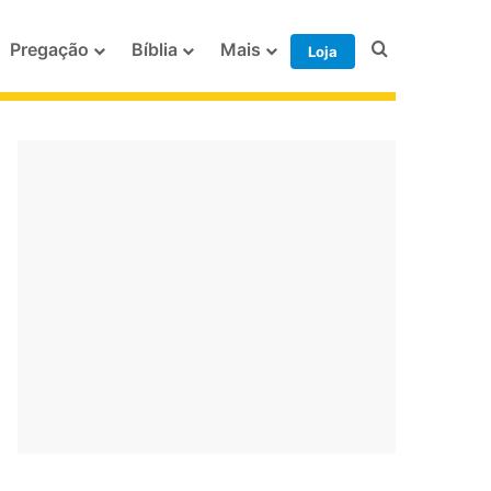
Procurar po
Pregação
Bíblia
Mais
Loja