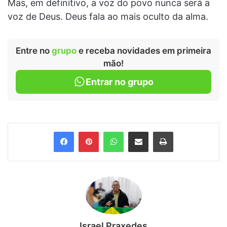
Mas, em definitivo, a voz do povo nunca será a
voz de Deus. Deus fala ao mais oculto da alma.
Entre no
grupo
e receba novidades em primeira
mão!
Entrar no grupo
Facebook
Pinterest
WhatsApp
Compartilhar via e-mail
Imprimir
Israel Praxedes