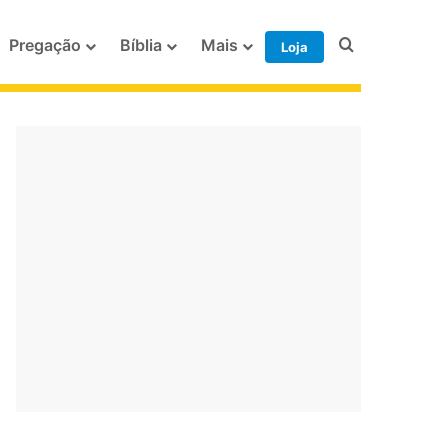
Procurar po
Pregação
Bíblia
Mais
Loja