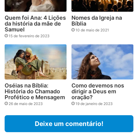
Quem foi Ana: 4 Lições
Nomes da Igreja na
da história da mãe de
Bíblia
Samuel
10 de maio de 2021
15 de fevereiro de 2023
Oséias na Bíblia:
Como devemos nos
História do Chamado
dirigir a Deus em
Profético e Mensagem
oração?
26 de maio de 2023
19 de janeiro de 2023
Deixe um comentário!