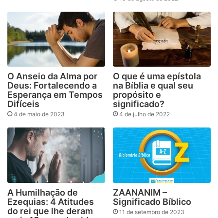
O Anseio da Alma por
O que é uma epístola
Deus: Fortalecendo a
na Bíblia e qual seu
Esperança em Tempos
propósito e
Difíceis
significado?
4 de maio de 2023
4 de julho de 2022
A Humilhação de
ZAANANIM –
Ezequias: 4 Atitudes
Significado Bíblico
do rei que lhe deram
11 de setembro de 2023