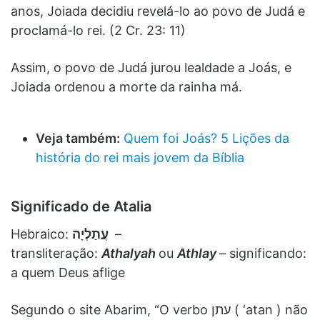
anos, Joiada decidiu revelá-lo ao povo de Judá e
proclamá-lo rei. (2 Cr. 23: 11)
Assim, o povo de Judá jurou lealdade a Joás, e
Joiada ordenou a morte da rainha má.
Veja também:
Quem foi Joás? 5 Lições da
história do rei mais jovem da Bíblia
Significado de Atalia
Hebraico:
עֲתַלְיָה
‎ –
transliteração:
Athalyah
ou
Athlay
– significando:
a quem Deus aflige
Segundo o site Abarim, “O verbo עתן ( ‘atan ) não