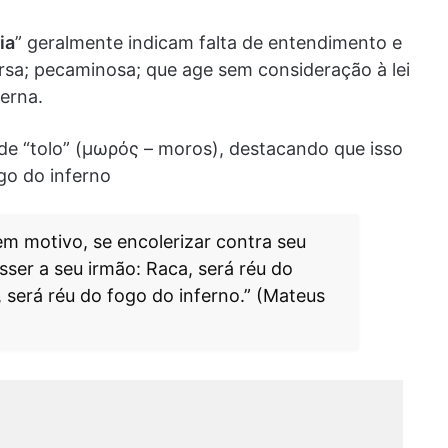
ia
” geralmente indicam falta de entendimento e
rsa; pecaminosa; que age sem consideração à lei
terna.
de “tolo” (μωρός – moros), destacando que isso
go do inferno
em motivo, se encolerizar contra seu
isser a seu irmão: Raca, será réu do
, será réu do fogo do inferno.” (Mateus