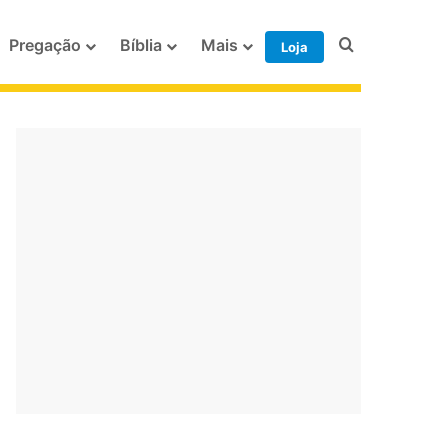
Procurar po
Pregação
Bíblia
Mais
Loja