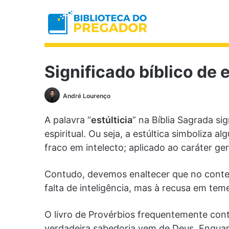
Significado bíblico de e
André Lourenço
A palavra “
estúlticia
” na Bíblia Sagrada sig
espiritual. Ou seja, a estúltica simboliza
fraco em intelecto; aplicado ao caráter ger
Contudo, devemos enaltecer que no context
falta de inteligência, mas à recusa em te
O livro de Provérbios frequentemente cont
verdadeira sabedoria vem de Deus. Enquan