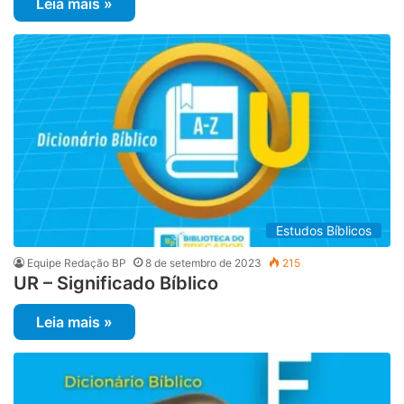
Leia mais »
Estudos Bíblicos
Equipe Redação BP
8 de setembro de 2023
215
UR – Significado Bíblico
Leia mais »