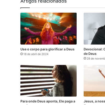
Artigos relacionados
Use o corpo para glorificar a Deus
Devocional: 
de Deus
18 de abril de 2024
28 de novemb
Para onde Deus aponta, Ele paga a
Jesus, a nos