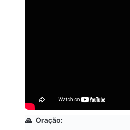
🙏
Oração: