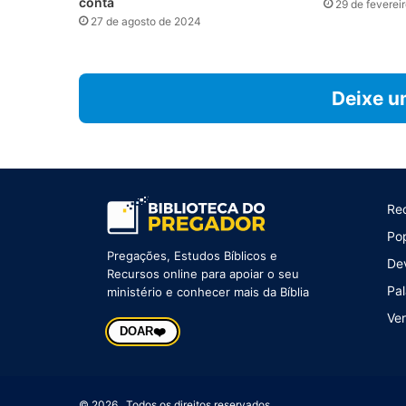
conta
29 de feverei
27 de agosto de 2024
Deixe u
Re
Po
Pregações, Estudos Bíblicos e
De
Recursos online para apoiar o seu
Pal
ministério e conhecer mais da Bíblia
Ver
❤️
DOAR
© 2026 Todos os direitos reservados.