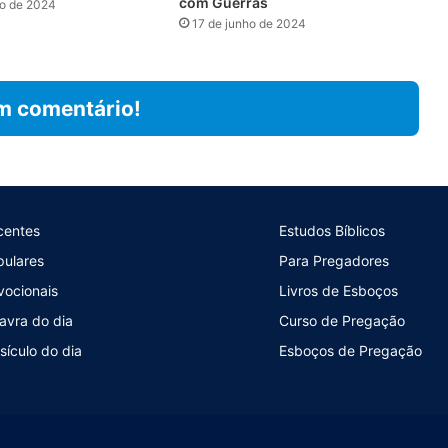
com Guerras
ro de 2024
17 de junho de 2024
m comentário!
centes
Estudos Bíblicos
pulares
Para Pregadores
vocionais
Livros de Esboços
avra do dia
Curso de Pregação
sículo do dia
Esboços de Pregação