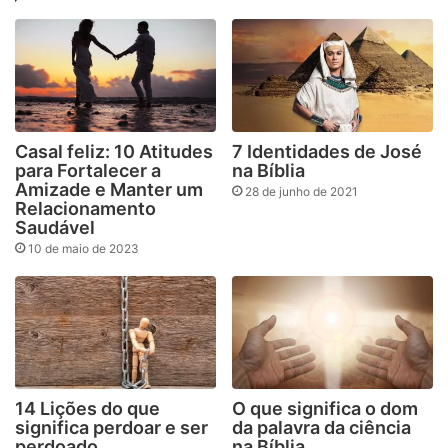
Casal feliz: 10 Atitudes
7 Identidades de José
para Fortalecer a
na Bíblia
Amizade e Manter um
28 de junho de 2021
Relacionamento
Saudável
10 de maio de 2023
14 Lições do que
O que significa o dom
significa perdoar e ser
da palavra da ciência
perdoado
na Bíblia