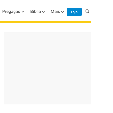
Procurar po
Pregação
Bíblia
Mais
Loja