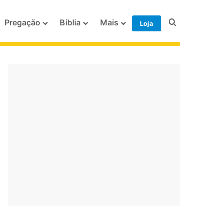
Procurar po
Pregação
Bíblia
Mais
Loja