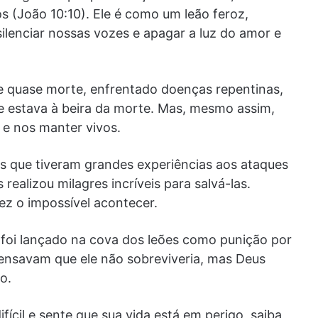
s (João 10:10). Ele é como um leão feroz,
ilenciar nossas vozes e apagar a luz do amor e
de quase morte, enfrentado doenças repentinas,
 estava à beira da morte. Mas, mesmo assim,
 e nos manter vivos.
oas que tiveram grandes experiências aos ataques
realizou milagres incríveis para salvá-las.
ez o impossível acontecer.
 foi lançado na cova dos leões como punição por
pensavam que ele não sobreviveria, mas Deus
o.
cil e sente que sua vida está em perigo, saiba