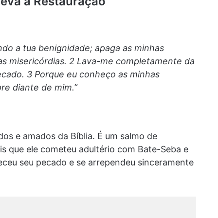
eva à Restauração
ndo a tua benignidade; apaga as minhas
uas misericórdias. 2 Lava-me completamente da
pecado. 3 Porque eu conheço as minhas
re diante de mim.”
os e amados da Bíblia. É um salmo de
ois que ele cometeu adultério com Bate-Seba e
eceu seu pecado e se arrependeu sinceramente