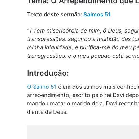
Tema: O Arrependimento que L
Texto deste sermão:
Salmos 51
“1 Tem misericórdia de mim, ó Deus, segu
transgressões, segundo a multidão das t
minha iniquidade, e purifica-me do meu 
transgressões, e o meu pecado está semp
Introdução:
O Salmo 51
é um dos salmos mais conhecid
arrependimento, escrito pelo rei Davi dep
mandou matar o marido dela. Davi reconh
diante de Deus.