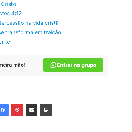
 Cristo
stes 4:12
tercessão na vida cristã
se transforma em traição
ente
meira mão!
Entrar no grupo
Facebook
Pinterest
Compartilhar via e-mail
Imprimir