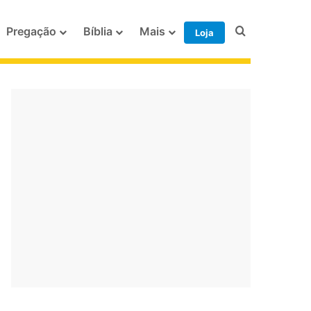
Procurar po
Pregação
Bíblia
Mais
Loja