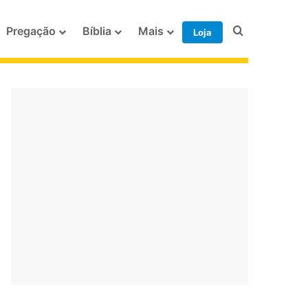
Procurar po
Pregação
Bíblia
Mais
Loja