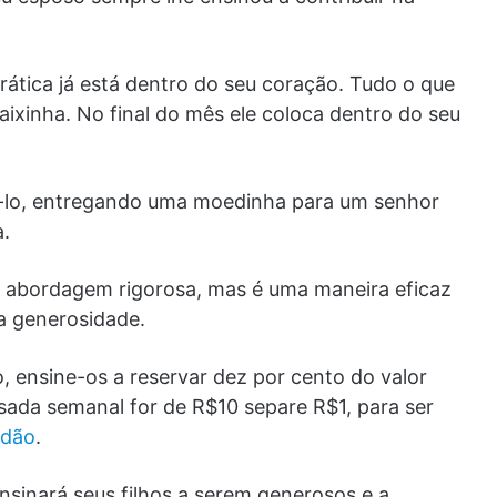
rática já está dentro do seu coração. Tudo o que
caixinha. No final do mês ele coloca dentro do seu
ê-lo, entregando uma moedinha para um senhor
a.
ma abordagem rigorosa, mas é uma maneira eficaz
 a generosidade.
o, ensine-os a reservar dez por cento do valor
ada semanal for de R$10 separe R$1, para ser
idão
.
nsinará seus filhos a serem generosos e a