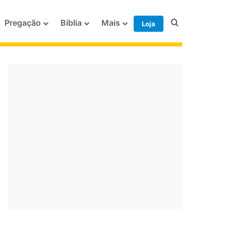
Procurar po
Pregação
Bíblia
Mais
Loja